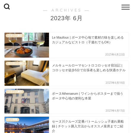
― ARCHIVES ―
2023年 6月
フランス旅行
Le Maufoux | ボーヌ中心地で素材の味を楽しめる
カジュアルなビストロ（子連れでもOK）
2023年6月22日
ヨーロッパ旅行
メルキュールローマセントロコロッセオ宿泊記 |
コロッセオ徒歩5分で出張者も楽しめる快適ホテル
2023年6月18日
フランス旅行
ボーヌAthenaeum | ワインからポスターまで揃う
ボーヌ中心地の便利な本屋
2023年6月13日
パリ情報
セーヌ川クルーズ定番バトームッシュ子連れ乗船
録 | チケット購入方法からオススメ座席までご紹
介