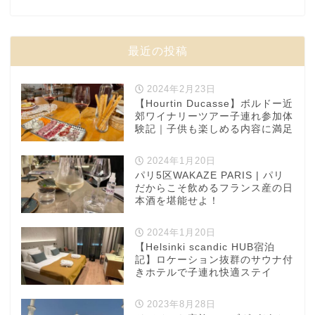
最近の投稿
2024年2月23日
【Hourtin Ducasse】ボルドー近
郊ワイナリーツアー子連れ参加体
験記｜子供も楽しめる内容に満足
2024年1月20日
パリ5区WAKAZE PARIS | パリ
だからこそ飲めるフランス産の日
本酒を堪能せよ！
2024年1月20日
【Helsinki scandic HUB宿泊
記】ロケーション抜群のサウナ付
きホテルで子連れ快適ステイ
2023年8月28日