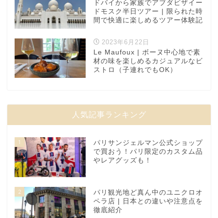
ドバイから家族でアブダビザイー
ドモスク半日ツアー | 限られた時
間で快適に楽しめるツアー体験記
2023年6月22日
Le Maufoux | ボーヌ中心地で素
材の味を楽しめるカジュアルなビ
ストロ（子連れでもOK）
人気記事ランキング
1
パリサンジェルマン公式ショップ
で買おう！パリ限定のカスタム品
やレアグッズも！
2
パリ観光地ど真ん中のユニクロオ
ペラ店 | 日本との違いや注意点を
徹底紹介