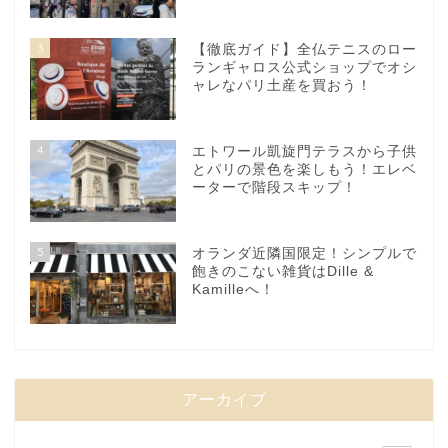
3
【徹底ガイド】全仏テニスのロー
ランギャロス公式ショップでオシ
ャレなパリ土産を買おう！
4
エトワール凱旋門テラスから子供
とパリの景色を楽しもう！エレベ
ーターで階段スキップ！
5
オランダ近隣国限定！シンプルで
飽きのこない雑貨はDille &
Kamilleへ！
アーカイブ