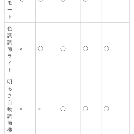
モ
ー
ド
色
調
調
×
◯
◯
◯
◯
節
ラ
イ
ト
明
る
さ
自
×
×
◯
◯
◯
動
調
節
機