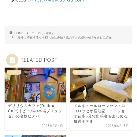
BLOG：
HOME
ヨーロッパ旅行
海外に滞在するならKindleは必須 / 紙の本との使い分け方法もご紹介
RELATED POST
ベルギー
ヨーロッパ旅行
デリリウムカフェ(Delirium
メルキュールローマセントロ
Cafe) | ビールの本場ブリュッ
コロッセオ宿泊記 | コロッセ
セルの名物ビアバー
オ徒歩5分で出張者も楽しめる
快適ホテル
2023年5月4日
2023年6月18日