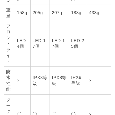
重
158g
205g
207g
188g
433g
量
フ
ロ
ン
LED
LED 1
LED 1
LED 2
–
ト
4個
7個
7個
5個
ラ
イ
ト
防
IPX8
水
IPX8等
IPX8等
×
×
等級
性
級
級
能
ダ
ー
ク
◯
◯
◯
◯
×