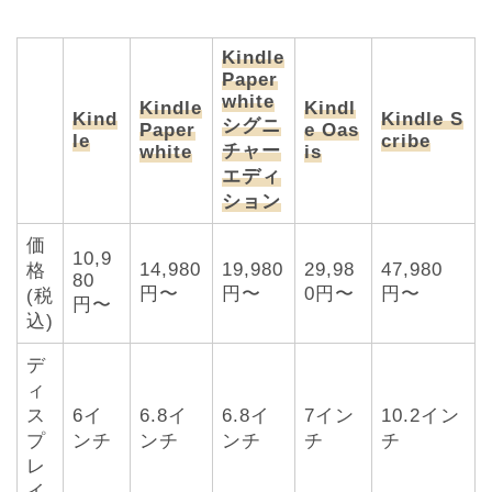
Kindle
Paper
white
Kindle
Kindl
Kind
Kindle S
シグニ
Paper
e Oas
le
cribe
チャー
white
is
エディ
ション
価
10,9
14,980
19,980
29,98
47,980
格
80
円〜
円〜
0円〜
円〜
(税
円〜
込)
デ
ィ
ス
6イ
6.8イ
6.8イ
7イン
10.2イン
プ
ンチ
ンチ
ンチ
チ
チ
レ
イ