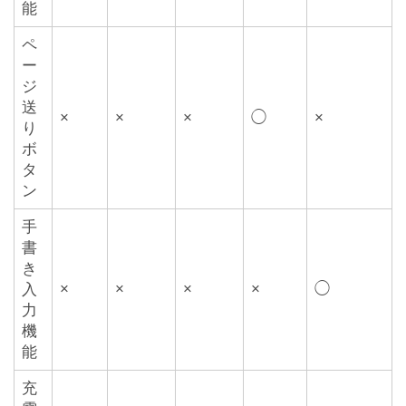
能
ペ
ー
ジ
送
×
×
×
◯
×
り
ボ
タ
ン
手
書
き
×
×
×
×
◯
入
力
機
能
充