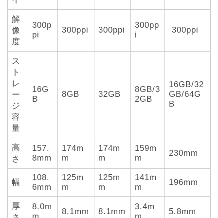
解
300p
300pp
300ppi
300ppi
300ppi
像
pi
i
度
ス
ト
レ
16GB/32
16G
8GB/3
8GB
32GB
GB/64G
ー
B
2GB
B
ジ
容
量
高
157.
174m
174m
159m
230mm
8mm
m
m
m
さ
108.
125m
125m
141m
幅
196mm
6mm
m
m
m
厚
8.0m
3.4m
8.1mm
8.1mm
5.8mm
m
m
さ