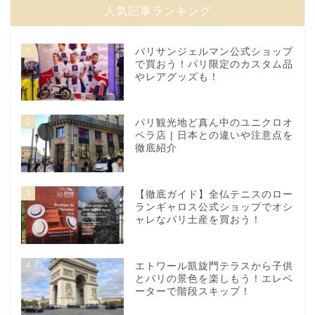
人気記事ランキング
1
パリサンジェルマン公式ショップ
で買おう！パリ限定のカスタム品
やレアグッズも！
2
パリ観光地ど真ん中のユニクロオ
ペラ店 | 日本との違いや注意点を
徹底紹介
3
【徹底ガイド】全仏テニスのロー
ランギャロス公式ショップでオシ
ャレなパリ土産を買おう！
4
エトワール凱旋門テラスから子供
とパリの景色を楽しもう！エレベ
ーターで階段スキップ！