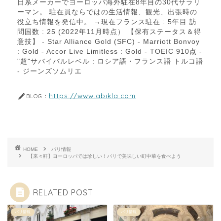
日系メーカーでヨーロッパ海外駐在8年目の30代サラリ
ーマン。 駐在員ならではの生活情報、観光、出張時の
役立ち情報を発信中。 →現在フランス駐在 : 5年目 訪
問国数 : 25 (2022年11月時点） 【保有ステータス＆得
意技】 - Star Alliance Gold (SFC) - Marriott Bonvoy
: Gold - Accor Live Limitless : Gold - TOEIC 910点 -
"超"サバイバルレベル : ロシア語・フランス語 トルコ語
- ジーンズソムリエ
https://www.abikla.com
BLOG：
HOME
パリ情報
【来々軒】ヨーロッパでは珍しい！パリで美味しい町中華を食べよう
RELATED POST
パリ情報
パリ情報