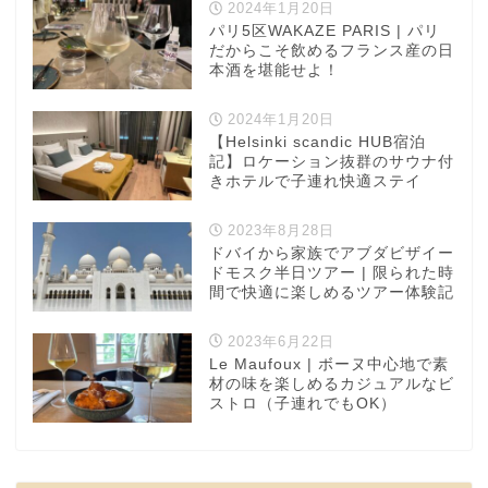
2024年1月20日
パリ5区WAKAZE PARIS | パリ
だからこそ飲めるフランス産の日
本酒を堪能せよ！
2024年1月20日
【Helsinki scandic HUB宿泊
記】ロケーション抜群のサウナ付
きホテルで子連れ快適ステイ
2023年8月28日
ドバイから家族でアブダビザイー
ドモスク半日ツアー | 限られた時
間で快適に楽しめるツアー体験記
2023年6月22日
Le Maufoux | ボーヌ中心地で素
材の味を楽しめるカジュアルなビ
ストロ（子連れでもOK）