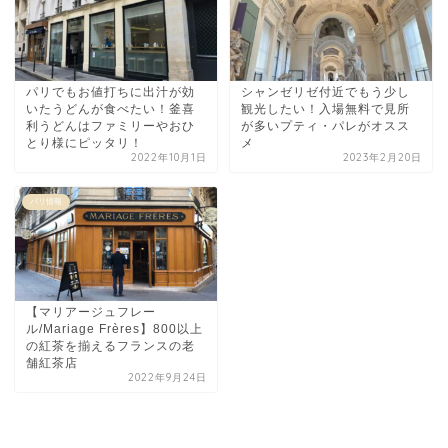
パリでもお値打ちに出汁が効
シャンゼリゼ付近でもう少し
いたうどんが食べたい！釜喜
観光したい！入場無料で見所
利うどんはファミリーやおひ
が多いプティ・パレがオスス
とり様にピッタリ！
メ
2022年10月1日
2023年2月20日
パリ情報
【マリアージュフレー
ル/Mariage Frères】800以上
の紅茶を揃えるフランスの老
舗紅茶店
2022年9月24日